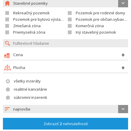
Stavebné pozemky
Rekreačný pozemok
Pozemok pre rodinné domy
Pozemok pre bytovú výstavbu
Pozemok pre občian.vybavenosť
Zmiešaná zóna
Komerčná zóna
Priemyselná zóna
Iný stavebný pozemok
Cena
Plocha
všetky inzeráty
realitné kancelárie
súkromní inzerenti
najnovšie
Zobraziť
2
nehnuteľností