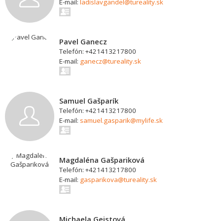
E-mail:
ladislavgandel@tureality.sk
Pavel Ganecz
Telefón: +421413217800
E-mail:
ganecz@tureality.sk
Samuel Gašparík
Telefón: +421413217800
E-mail:
samuel.gasparik@mylife.sk
Magdaléna Gašpariková
Telefón: +421413217800
E-mail:
gasparikova@tureality.sk
Michaela Geistová