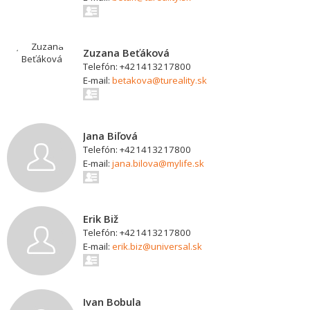
Zuzana Beťáková
Telefón: +421413217800
E-mail:
betakova@tureality.sk
Jana Biľová
Telefón: +421413217800
E-mail:
jana.bilova@mylife.sk
Erik Biž
Telefón: +421413217800
E-mail:
erik.biz@universal.sk
Ivan Bobula