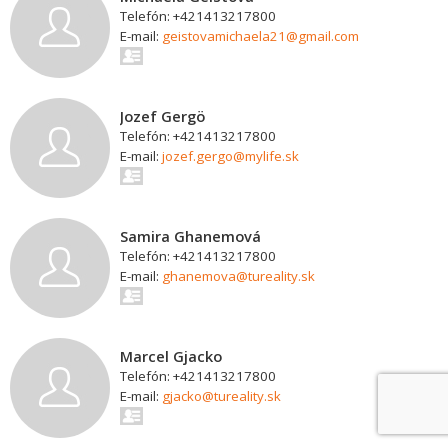
Telefón: +421413217800
E-mail:
geistovamichaela21@gmail.com
Jozef Gergö
Telefón: +421413217800
E-mail:
jozef.gergo@mylife.sk
Samira Ghanemová
Telefón: +421413217800
E-mail:
ghanemova@tureality.sk
Marcel Gjacko
Telefón: +421413217800
E-mail:
gjacko@tureality.sk