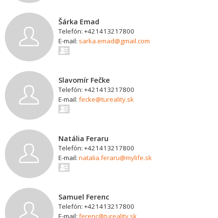
Šárka Emad
Telefón: +421413217800
E-mail:
sarka.emad@gmail.com
Slavomír Fečke
Telefón: +421413217800
E-mail:
fecke@tureality.sk
Natália Feraru
Telefón: +421413217800
E-mail:
natalia.feraru@mylife.sk
Samuel Ferenc
Telefón: +421413217800
E-mail:
ferenc@tureality.sk