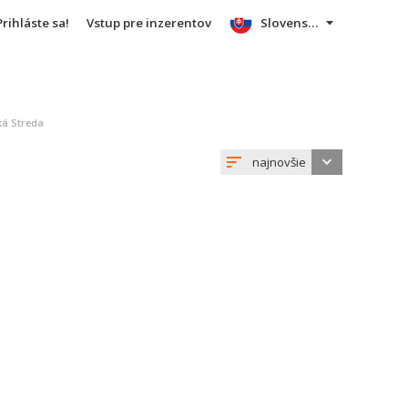
Prihláste sa!
Vstup pre inzerentov
Slovensky
á Streda
najnovšie