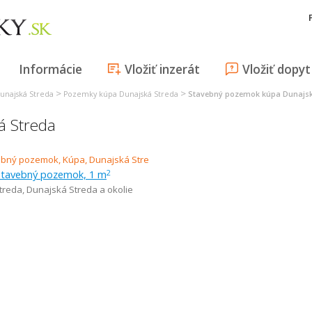
Informácie
Vložiť inzerát
Vložiť dopyt
>
>
unajská Streda
Pozemky kúpa Dunajská Streda
Stavebný pozemok kúpa Dunajsk
á Streda
 stavebný pozemok, 1 m
2
treda
,
Dunajská Streda a okolie