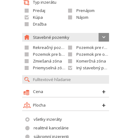
Typ inzerátu
Predaj
Prenájom
Kúpa
Nájom
Dražba
Stavebné pozemky
Rekreačný pozemok
Pozemok pre rodinné domy
Pozemok pre bytovú výstavbu
Pozemok pre občian.vybavenosť
Zmiešaná zóna
Komerčná zóna
Priemyselná zóna
Iný stavebný pozemok
Cena
Plocha
všetky inzeráty
realitné kancelárie
súkromní inzerenti