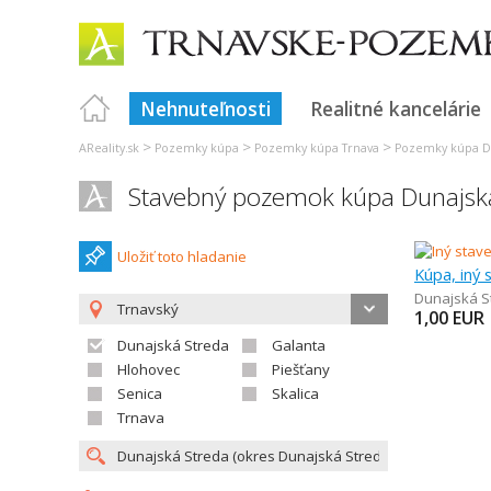
Nehnuteľnosti
Realitné kancelárie
>
>
>
AReality.sk
Pozemky kúpa
Pozemky kúpa Trnava
Pozemky kúpa D
Stavebný pozemok kúpa Dunajsk
Uložiť toto hladanie
Kúpa, iný
Dunajská S
Trnavský
1,00
EUR
Dunajská Streda
Galanta
Hlohovec
Piešťany
Senica
Skalica
Trnava