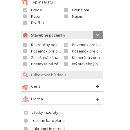
Typ inzerátu
Predaj
Prenájom
Kúpa
Nájom
Dražba
Stavebné pozemky
Rekreačný pozemok
Pozemok pre rodinné domy
Pozemok pre bytovú výstavbu
Pozemok pre občian.vybavenosť
Zmiešaná zóna
Komerčná zóna
Priemyselná zóna
Iný stavebný pozemok
Cena
Plocha
všetky inzeráty
realitné kancelárie
súkromní inzerenti