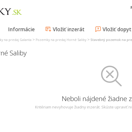
Informácie
Vložiť inzerát
Vložiť dopyt
>
>
y na predaj Galanta
Pozemky na predaj Horné Saliby
Stavebný pozemok na pre
né Saliby
Neboli nájdené žiadne
Kritériam nevyhovuje žiadny inzerát. Skúste upraviť n