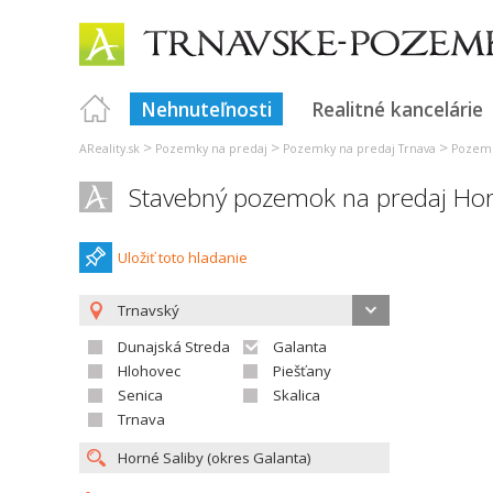
Nehnuteľnosti
Realitné kancelárie
>
>
>
AReality.sk
Pozemky na predaj
Pozemky na predaj Trnava
Pozemk
Stavebný pozemok na predaj Hor
Uložiť toto hladanie
Trnavský
Dunajská Streda
Galanta
Hlohovec
Piešťany
Senica
Skalica
Trnava