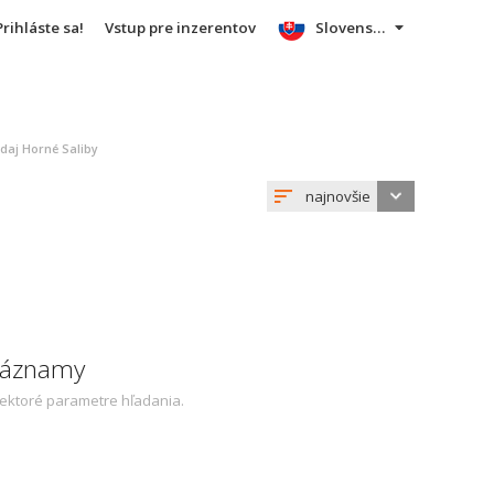
Prihláste sa!
Vstup pre inzerentov
Slovensky
daj Horné Saliby
najnovšie
 záznamy
iektoré parametre hľadania.