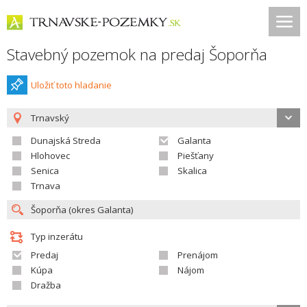
Stavebný pozemok na predaj Šoporňa
Uložiť toto hladanie
Trnavský
Dunajská Streda
Galanta
Hlohovec
Piešťany
Senica
Skalica
Trnava
Typ inzerátu
Predaj
Prenájom
Kúpa
Nájom
Dražba