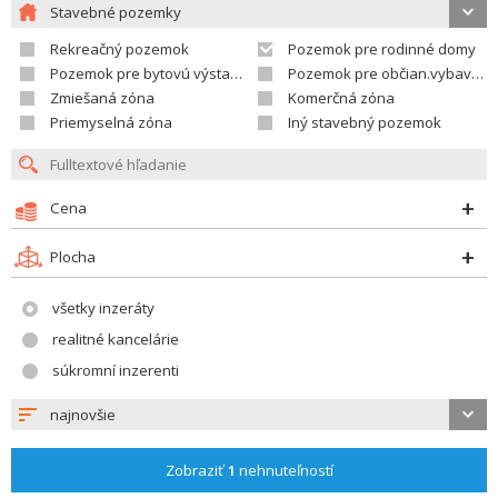
Stavebné pozemky
Rekreačný pozemok
Pozemok pre rodinné domy
Pozemok pre bytovú výstavbu
Pozemok pre občian.vybavenosť
Zmiešaná zóna
Komerčná zóna
Priemyselná zóna
Iný stavebný pozemok
Cena
Plocha
všetky inzeráty
realitné kancelárie
súkromní inzerenti
najnovšie
Zobraziť
1
nehnuteľností