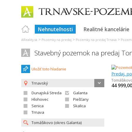
Nehnuteľnosti
Realitné kancelárie
>
>
>
AReality.sk
Pozemky na predaj
Pozemky na predaj Trnava
Pozemk
Stavebný pozemok na predaj To
Uložiť toto hladanie
Tomášikov
Trnavský
44 999,0
Dunajská Streda
Galanta
Hlohovec
Piešťany
Senica
Skalica
Trnava