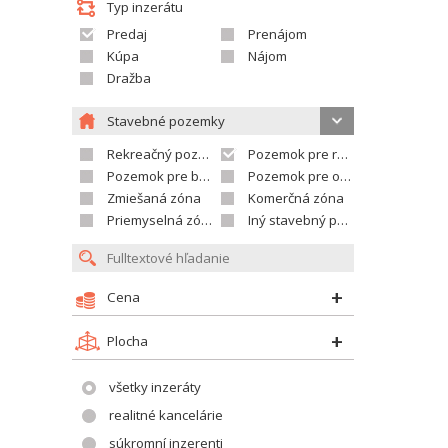
Typ inzerátu
Predaj
Prenájom
Kúpa
Nájom
Dražba
Stavebné pozemky
Rekreačný pozemok
Pozemok pre rodinné domy
Pozemok pre bytovú výstavbu
Pozemok pre občian.vybavenosť
Zmiešaná zóna
Komerčná zóna
Priemyselná zóna
Iný stavebný pozemok
Cena
Plocha
všetky inzeráty
realitné kancelárie
súkromní inzerenti