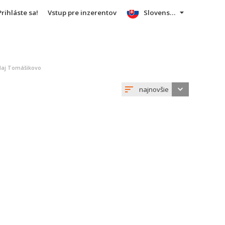
Prihláste sa!
Vstup pre inzerentov
Slovensky
daj Tomášikovo
najnovšie