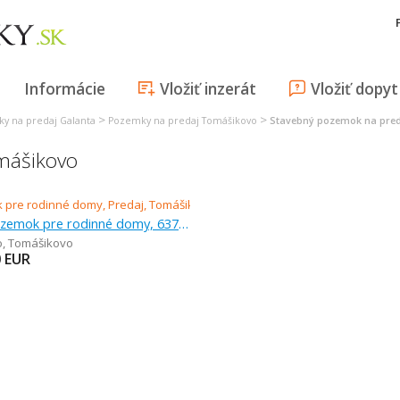
Informácie
Vložiť inzerát
Vložiť dopyt
>
>
y na predaj Galanta
Pozemky na predaj Tomášikovo
Stavebný pozemok na pre
mášikovo
Predaj, pozemok pre rodinné domy, 637 m
o
,
Tomášikovo
0
EUR