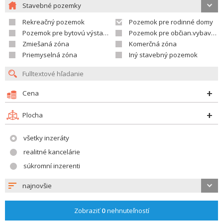
Stavebné pozemky
Rekreačný pozemok
Pozemok pre rodinné domy
Pozemok pre bytovú výstavbu
Pozemok pre občian.vybavenosť
Zmiešaná zóna
Komerčná zóna
Priemyselná zóna
Iný stavebný pozemok
Cena
Plocha
všetky inzeráty
realitné kancelárie
súkromní inzerenti
najnovšie
Zobraziť
0
nehnuteľností