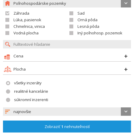
Poľnohospodárske pozemky
Záhrada
Sad
Lúka, pasienok
Orná pôda
Chmelnica, vinica
Lesná pôda
Vodná plocha
Iný poľnohosp. pozemok
Cena
Plocha
všetky inzeráty
realitné kancelárie
súkromní inzerenti
najnovšie
Zobraziť
1
nehnuteľností