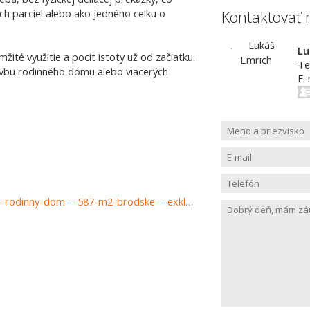
h parciel alebo ako jedného celku o
Kontaktovať 
Lu
té využitie a pocit istoty už od začiatku.
Te
avbu rodinného domu alebo viacerých
E-
https://www.haloreality.sk/brodske/predaj-pozemok-pre-rodinny-dom---587-m2-brodske---exkluzivne-halo-reality/71344