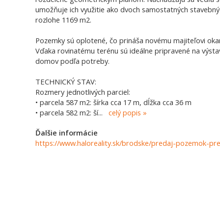
umožňuje ich využitie ako dvoch samostatných stavebnýc
rozlohe 1169 m2.
Pozemky sú oplotené, čo prináša novému majiteľovi okamži
Vďaka rovinatému terénu sú ideálne pripravené na výst
domov podľa potreby.
TECHNICKÝ STAV:
Rozmery jednotlivých parciel:
• parcela 587 m2: šírka cca 17 m, dĺžka cca 36 m
• parcela 582 m2: ší
...
celý popis
Ďalšie informácie