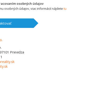
pracovaním osobných údajov
u osobných údajov, viac informácií nájdete
tu
aktovať
.
97101
Prievidza
11
reality.sk
ty.sk