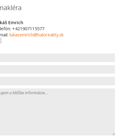
makléra
káš Emrich
lefón: +421907115577
mail:
lukasemrich@haloreality.sk