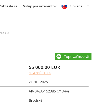
Prihláste sa!
Vstup pre inzerentov
Slovensky
rodské
Topovať inzerát
55 000,00
EUR
navrhnúť cenu
21. 10. 2025
AR-048A-152385 (71344)
Brodské