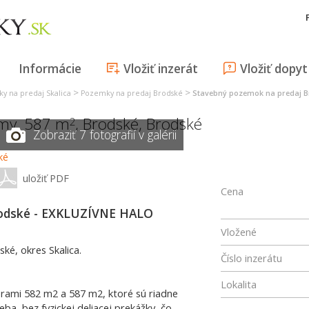
Informácie
Vložiť inzerát
Vložiť dopyt
>
>
y na predaj Skalica
Pozemky na predaj Brodské
Stavebný pozemok na predaj B
omy, 587 m
,
Brodské
,
Brodské
2
Zobraziť 7 fotografií v galérii
uložiť PDF
Cena
rodské - EXKLUZÍVNE HALO
Vložené
é, okres Skalica.
Číslo inzerátu
Lokalita
ami 582 m2 a 587 m2, ktoré sú riadne
a, bez fyzickej deliacej prekážky, čo