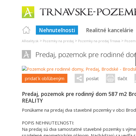
Nehnuteľnosti
Realitné kancelárie
>
>
>
AReality.sk
Pozemky na predaj
Pozemky na predaj Trnava
Pozemk
Predaj, pozemok pre rodinné d
pridať k obľúbeným
poslať
tlačiť
Predaj, pozemok pre rodinný dom 587 m2 B
REALITY
Ponúkame na predaj dva stavebné pozemky v obci Brodsk
POPIS NEHNUTEĽNOSTI:
Na predaj sú dva samostatné stavebné pozemky s výmer
rozdelené geometrickým plánom. Nachádzajú sa vedľa seb