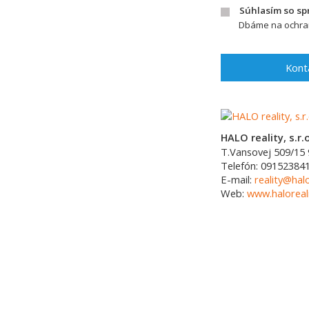
Súhlasím so s
Dbáme na ochran
Kont
HALO reality, s.r.o
T.Vansovej 509/15
Telefón:
09152384
E-mail:
reality@halo
Web:
www.haloreali