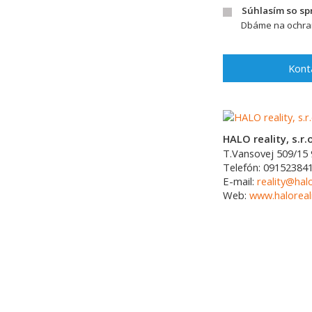
Súhlasím so s
Dbáme na ochran
Kont
HALO reality, s.r.o
T.Vansovej 509/15
Telefón:
09152384
E-mail:
reality@halo
Web:
www.haloreali