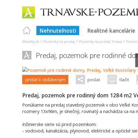
Nehnuteľnosti
Realitné kancelárie
>
>
>
AReality.sk
Pozemky na predaj
Pozemky na predaj Trnava
Pozemk
Predaj, pozemok pre rodinné do
pridať k obľúbeným
poslať
tlačiť
Predaj, pozemok pre rodinný dom 1284 m2 V
Ponúkame na predaj stavebný pozemok v obci Veľké Ko
rozmery 13x96m, je slnečný, rovinatý a nachádza sa na 
Inžinierske siete sú pred pozemkom:
- vodovod, kanalizácia, plynovod, elektrické a optické s