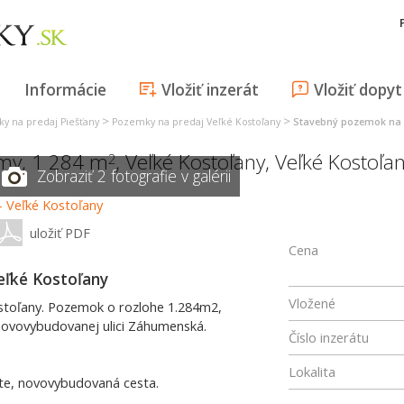
Informácie
Vložiť inzerát
Vložiť dopyt
>
>
y na predaj Piešťany
Pozemky na predaj Veľké Kostoľany
Stavebný pozemok na p
my, 1 284 m
,
Veľké Kostoľany
,
Veľké Kostoľa
2
Zobraziť 2 fotografie v galérii
uložiť PDF
Cena
eľké Kostoľany
Vložené
stoľany. Pozemok o rozlohe 1.284m2,
novovybudovanej ulici Záhumenská.
Číslo inzerátu
Lokalita
iete, novovybudovaná cesta.