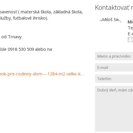
Kontaktovať 
avenosť ( materská škola, základná škola,
užby, futbalové ihrisko).
Mi
Te
E-
t od Trnavy.
ísle 0918 530 509 alebo na
https://www.haloreality.sk/velke-kostolany/predaj-pozemok-pre-rodinny-dom---1284-m2-velke-kostolany/72787