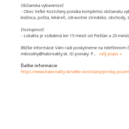
Občianska vybavenosť:
- Obec Veľké Kostoľany ponúka kompletnú občiansku vyb
knižnica, pošta, lekáreň, zdravotné stredisko, obchody, sl
Dostupnosť:
- Lokalita je vzdialená len 15 minút od Piešťan a 20 minú
Bližšie informácie Vám radi poskytneme na telefónnom č
milossilny@haloreality.sk. ID ponuky: P
...
celý popis
Ďalšie informácie