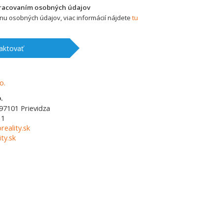
pracovaním osobných údajov
u osobných údajov, viac informácií nájdete
tu
aktovať
.
97101
Prievidza
11
reality.sk
ty.sk