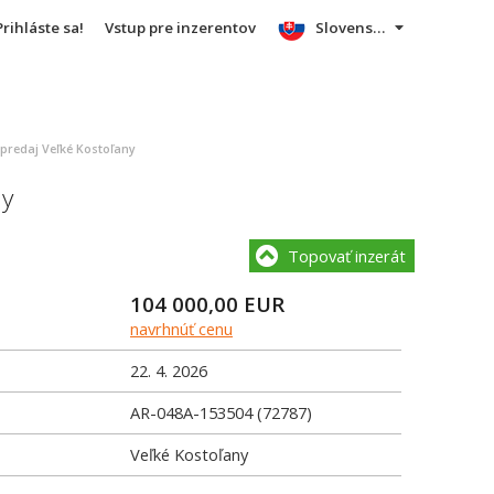
Prihláste sa!
Vstup pre inzerentov
Slovensky
redaj Veľké Kostoľany
ny
Topovať inzerát
104 000,00
EUR
navrhnúť cenu
22. 4. 2026
AR-048A-153504 (72787)
Veľké Kostoľany