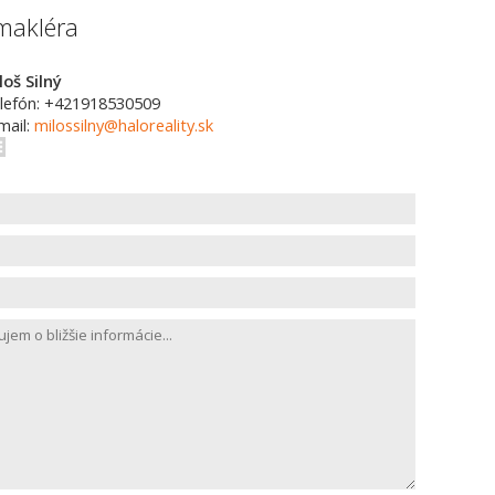
makléra
loš Silný
lefón: +421918530509
mail:
milossilny@haloreality.sk