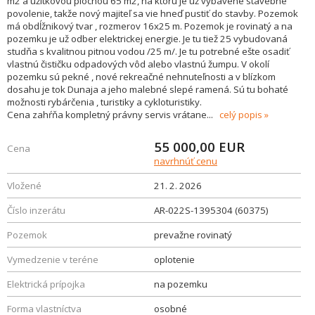
m2 a úžitkovou plochou 65 m2, na ktorú je už vybavené stavebné
povolenie, takže nový majiteľ sa vie hneď pustiť do stavby. Pozemok
má obdĺžnikový tvar , rozmerov 16x25 m. Pozemok je rovinatý a na
pozemku je už odber elektrickej energie. Je tu tiež 25 vybudovaná
studňa s kvalitnou pitnou vodou /25 m/. Je tu potrebné ešte osadiť
vlastnú čističku odpadových vôd alebo vlastnú žumpu. V okolí
pozemku sú pekné , nové rekreačné nehnuteľnosti a v blízkom
dosahu je tok Dunaja a jeho malebné slepé ramená. Sú tu bohaté
možnosti rybárčenia , turistiky a cykloturistiky.
Cena zahŕňa kompletný právny servis vrátane
...
celý popis
55 000,00
EUR
Cena
navrhnúť cenu
Vložené
21. 2. 2026
Číslo inzerátu
AR-022S-1395304 (60375)
Pozemok
prevažne rovinatý
Vymedzenie v teréne
oplotenie
Elektrická prípojka
na pozemku
Forma vlastníctva
osobné