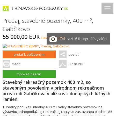
Predaj, stavebné pozemky, 400 m
,
2
Gabčíkovo
55 000,00 EUR
navrhnúť cenu
Zobraziť 6 fotografií v galérii
pridať k obľúbeným
poslať
tlačiť
uložiť PDF
topovať inzerát
Stavebný rekreačný pozemok 400 m2, so
stavebným povolením v prírodnom rekreačnom
prostredí Gabčíkova v blízkosti dunajských lužných
ramien.
TUreality ponúkajú ideálny 400 m2 veľký stavebný pozemok na
výstavbu jednopodlažnej rekreačnej chaty so zastavanou plochou 85