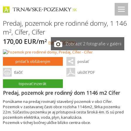
Predaj, pozemok pre rodinné domy, 1 146
m
,
Cífer
,
Cífer
2
170,00 EUR/m
2
navrhnúť cenu
Zobraziť 2 fotografie v galérii
pridať k obľúbeným
poslať
tlačiť
uložiť PDF
topovať inzerát
Predaj, pozemok pre rodinný dom 1146 m2 Cífer
Ponúkame na predaj rovinatý stavebný pozemok v obci Cífer.
Pozemok v zastavanej časti obce rozloha 1146m2, šírka pozemku
22m. Súčasťou pozemku je aj prístupová cesta široká 4m. IS sú pred
pozemkom elektrika, voda, plyn, kanalizácia.
Pozemok v tichej bočnej uličke blízko centra obce.