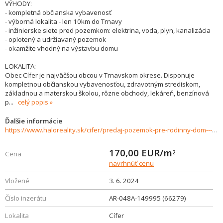
VÝHODY:
- kompletná občianska vybavenosť
- výborná lokalita - len 10km do Trnavy
- inžinierske siete pred pozemkom: elektrina, voda, plyn, kanalizácia
- oplotený a udržiavaný pozemok
- okamžite vhodný na výstavbu domu
LOKALITA:
Obec Cífer je najväčšou obcou v Trnavskom okrese. Disponuje
kompletnou občianskou vybavenosťou, zdravotným strediskom,
základnou a materskou školou, rôzne obchody, lekáreň, benzínová
p
...
celý popis
Ďalšie informácie
https://www.haloreality.sk/cifer/predaj-pozemok-pre-rodinny-dom---1146-m2-cifer/66279
170,00
EUR/m
2
Cena
navrhnúť cenu
Vložené
3. 6. 2024
Číslo inzerátu
AR-048A-149995 (66279)
Lokalita
Cífer