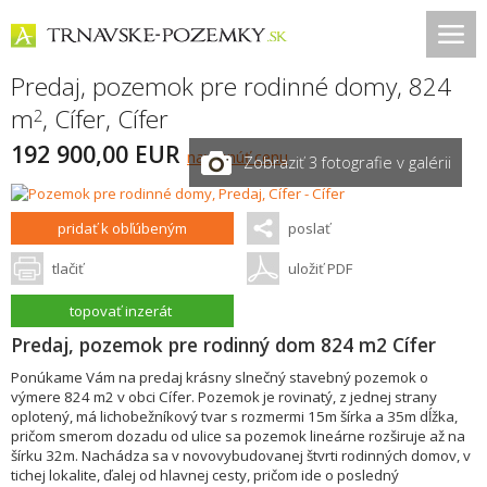
Predaj, pozemok pre rodinné domy, 824
m
,
Cífer
,
Cífer
2
192 900,00 EUR
navrhnúť cenu
Zobraziť 3 fotografie v galérii
pridať k obľúbeným
poslať
tlačiť
uložiť PDF
topovať inzerát
Predaj, pozemok pre rodinný dom 824 m2 Cífer
Ponúkame Vám na predaj krásny slnečný stavebný pozemok o
výmere 824 m2 v obci Cífer. Pozemok je rovinatý, z jednej strany
oplotený, má lichobežníkový tvar s rozmermi 15m šírka a 35m dĺžka,
pričom smerom dozadu od ulice sa pozemok lineárne rozširuje až na
šírku 32m. Nachádza sa v novovybudovanej štvrti rodinných domov, v
tichej lokalite, ďalej od hlavnej cesty, pričom ide o posledný