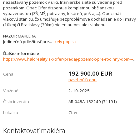
nezastavaný pozemok v ulici. Inžinierske siete sú vedené pred
pozemkom. Obec Cífer disponuje kompletnou občianskou
vybavenosťou (ZŠ, MŠ, potraviny, lekáreň, pošta, ...). Obec má i
vlakovú stanicu, čo umožňuje bezproblémové dochádzanie do Trnavy
(10km) či Bratislavy (30km) nielen autom, ale i vlakom.
NÁZOR MAKLÉRA:
Jedinečná príležitosť pre
...
celý popis
Ďalšie informácie
https://www.haloreality.sk/cifer/predaj-pozemok-pre-rodinny-dom---824-m2-cifer/71191
192 900,00
EUR
Cena
navrhnúť cenu
Vložené
2. 10. 2025
Číslo inzerátu
AR-048A-152240 (71191)
Lokalita
Cífer
Kontaktovať makléra