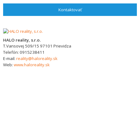
Kontaktovať
HALO reality, s.r.o.
T.Vansovej 509/15
97101
Prievidza
Telefón:
0915238411
E-mail:
reality@haloreality.sk
Web:
www.haloreality.sk